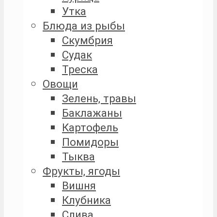
Утка
Блюда из рыбы
Скумбрия
Судак
Треска
Овощи
Зелень, травы
Баклажаны
Картофель
Помидоры
Тыква
Фрукты, ягоды
Вишня
Клубника
Слива