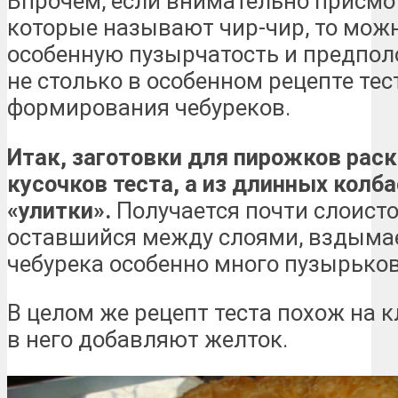
Впрочем, если внимательно присмо
которые называют чир-чир, то мож
особенную пузырчатость и предполо
не столько в особенном рецепте тес
формирования чебуреков.
Итак, заготовки для пирожков рас
кусочков теста, а из длинных колб
«улитки».
Получается почти слоистое
оставшийся между слоями, вздымае
чебурека особенно много пузырьков
В целом же рецепт теста похож на к
в него добавляют желток.