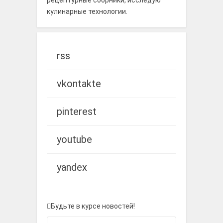
рецептурные сборники, исследую
кулинарные технологии.
rss
vkontakte
pinterest
youtube
yandex
Будьте в курсе новостей!