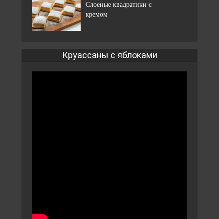
Слоеные квадратики с
кремом
Круассаны с яблоками