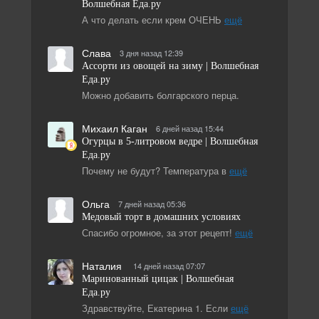
Волшебная Eда.ру
А что делать если крем ОЧЕНЬ
ещё
Слава
3 дня назад 12:39
Ассорти из овощей на зиму | Волшебная
Eда.ру
Можно добавить болгарского перца.
Михаил Каган
6 дней назад 15:44
Огурцы в 5-литровом ведре | Волшебная
Eда.ру
Почему не будут? Температура в
ещё
Ольга
7 дней назад 05:36
Медовый торт в домашних условиях
Спасибо огромное, за этот рецепт!
ещё
Наталия
14 дней назад 07:07
Маринованный цицак | Волшебная
Eда.ру
Здравствуйте, Екатерина 1. Если
ещё