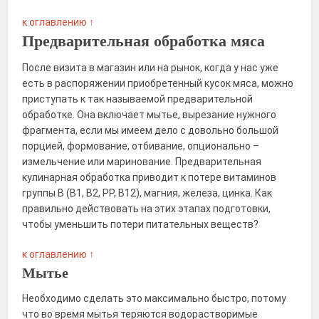
к оглавлению ↑
Предварительная обработка мяса
После визита в магазин или на рынок, когда у нас уже
есть в распоряжении приобретенный кусок мяса, можно
приступать к так называемой предварительной
обработке. Она включает мытье, вырезание нужного
фрагмента, если мы имеем дело с довольно большой
порцией, формование, отбивание, опционально –
измельчение или маринование. Предварительная
кулинарная обработка приводит к потере витаминов
группы B (В1, В2, PP, B12), магния, железа, цинка. Как
правильно действовать на этих этапах подготовки,
чтобы уменьшить потери питательных веществ?
к оглавлению ↑
Мытье
Необходимо сделать это максимально быстро, потому
что во время мытья теряются водорастворимые