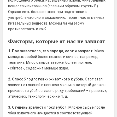
полноценного белка, насыщенных жиров, минеральных
веществ и витаминов (главным образом, группы В).
Однако есть большое «но»: при подготовке к
употреблению оно, к сожалению, теряет часть ценных
питательных веществ. Можем ли мы этому
противостоять и как?
Факторы, которые от нас не зависят
1. Пол животного, его порода, сорт и возраст.
Мясо
молодых особей более нежное и сочное, например,
телятина. Мясо самцов тверже, более плотное,
«сбитое», содержит меньше жира.
2. Способ подготовки животного к убою.
Этот этап
зависит от знаний и навыков мясника, который должен
произвести убой согласно ряду требований – правовых,
этических, технологических и т. д.
3. Степень зрелости после убоя.
Мясное сырье после
убоя животного нуждается в соответствующей