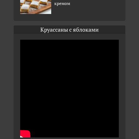
кремом
Круассаны с яблоками