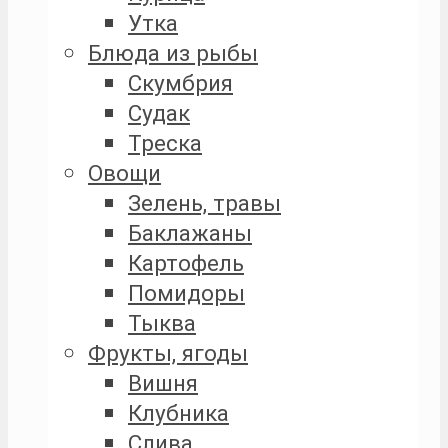
Утка
Блюда из рыбы
Скумбрия
Судак
Треска
Овощи
Зелень, травы
Баклажаны
Картофель
Помидоры
Тыква
Фрукты, ягоды
Вишня
Клубника
Слива