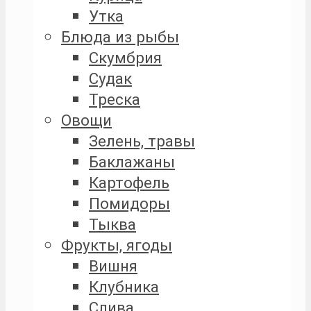
Утка
Блюда из рыбы
Скумбрия
Судак
Треска
Овощи
Зелень, травы
Баклажаны
Картофель
Помидоры
Тыква
Фрукты, ягоды
Вишня
Клубника
Слива