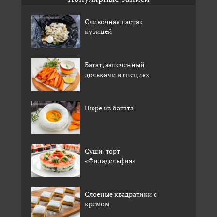
Сливочная паста с
курицей
Батат, запеченный
дольками в специях
Пюре из батата
Суши-торт
«Филадельфия»
Слоеные квадратики с
кремом