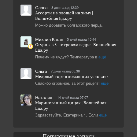
Слава
3 дня назад 12:39
Ассорти из овощей на зиму |
Волшебная Eда.ру
Можно добавить болгарского перца.
Михаил Каган
5 дней назад 15:44
Огурцы в 5-литровом ведре | Волшебная
Eда.ру
Почему не будут? Температура в
ещё
Ольга
7 дней назад 05:36
Медовый торт в домашних условиях
Спасибо огромное, за этот рецепт!
ещё
Наталия
14 дней назад 07:07
Маринованный цицак | Волшебная
Eда.ру
Здравствуйте, Екатерина 1. Если
ещё
Популярные записи