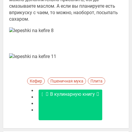
смазываете маслом. А если вы планируете есть
вприкуску с чаем, то можно, наоборот, посыпать
сахаром.
Кефир
Пшеничная мука
Плита
В кулинарную книгу
Перейти в книгу