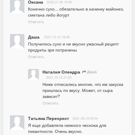
Оксана
2022.01.30 15:40
Конечно сухо... обязательно в начинку майонез, 
сметана либо йогурт
Ответить
Даша
2021.10.12 19:48
Получилось сухо и не вкусно ужасный рецепт 
продукты зря потрачены
Ответить
Наталия Олендра
Даша
2021.10.12 21:02
Ниже отписались многие, что им закуска 
пришлась по вкусу. Может, от сыра 
зависит?
Ответить
Татьяна Перехрест
2021.08.19 05:44
Я еще добавляла немного чеснока для 
пикантности. Очень вкусно.