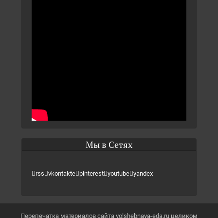
Мы в Сетях
rss
vkontakte
pinterest
youtube
yandex
Перепечатка материалов сайта volshebnaya-eda.ru целиком