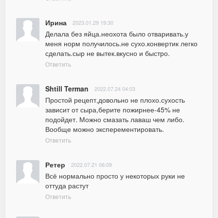
Ирина
2023.01.29 19:30
Делала без яйца.неохота было отваривать.у 
меня норм получилось.не сухо.конвертик легко 
сделать.сыр не вытек.вкусно и быстро.
Ответить
Shtill Terman
2022.07.24 04:03
Простой рецепт,довольно не плохо.сухость 
зависит от сыра,берите пожирнее-45% не 
подойдет. Можно смазать лаваш чем либо. 
Вообще можно эксперементировать.
Ответить
Ретер
2022.07.21 06:09
Всё нормально просто у некоторых руки не 
оттуда растут
Ответить