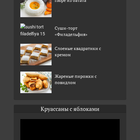
Пюре из батата
Суши-торт
«Филадельфия»
Слоеные квадратики с
кремом
Жареные пирожки с
повидлом
Круассаны с яблоками