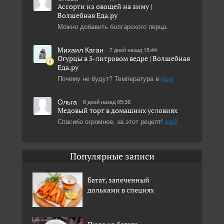
Ассорти из овощей на зиму |
Волшебная Eда.ру
Можно добавить болгарского перца.
Михаил Каган
7 дней назад 15:44
Огурцы в 5-литровом ведре | Волшебная
Eда.ру
Почему не будут? Температура в
ещё
Ольга
8 дней назад 05:36
Медовый торт в домашних условиях
Спасибо огромное, за этот рецепт!
ещё
Популярные записи
Батат, запеченный
дольками в специях