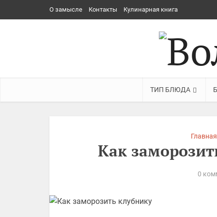
О замысле
Контакты
Кулинарная книга
ТИП БЛЮДА
Главная
Как заморозить
0 ком