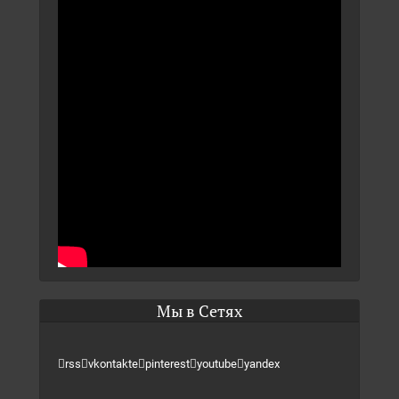
Мы в Сетях
rss
vkontakte
pinterest
youtube
yandex