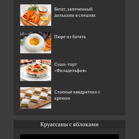
Батат, запеченный
дольками в специях
Пюре из батата
Суши-торт
«Филадельфия»
Слоеные квадратики с
кремом
Круассаны с яблоками