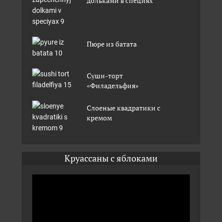
дольками в специях
Пюре из батата
Суши-торт
«Филадельфия»
Слоеные квадратики с
кремом
Круассаны с яблоками