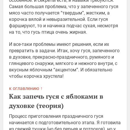
особенное: и секреты есть, и навыки требуются.
Самая большая проблема, что у запеченного гуся
мясо часто получается “твердым”, жестким, а
корочка вялой и невыразительной. Если гуся
фаршируют, то и начинка подчас сухая, несмотря
на то, что гусь птица очень жирная.
И все-таки проблемы имеют решения, если их
превратить в задачи. Итак, хочу гуся, запеченного
в духовке, прекрасно-праздничного, румяного и
глянцевого снаружи, мягкого и нежного внутри, с
вкусным яблочным “акцентом”. И обязательно
чтобы корочка хрустела!
к оглавлению ↑
Как запечь гуся с яблоками в
духовке (теория)
Процесс приготовления праздничного гуся
начинается с подготовительного этапа. Я готовила
из свежей тушки (но без перьев и потрохов), но у