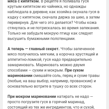
мяса с кипятком.
В рецепте я поливала гуся
крутым кипятком из чайника, но однажды
наблюдала в деревне, как хозяйка окунала гуся в
кадку с кипятком, сначала держа за шею, а затем
перевернув. Для чего это делается? Чтобы кожа
стянулась и не потрескалась во время запекания.
Только не забудьте мокрую птицу как следует
высушить бумажными полотенцами.
А теперь — главный секрет.
Чтобы запеченное
мясо получилось мягким, а корочка хрустящей и
аппетитно-ломкой, гуся надо предварительно
замариновать. Мариновать можно двумя
способами — сухим и мокрым.
При сухом
мариновании
смешайте соль, перец и сухие травы
(любые, на ваш выбор, например, прованские) и
основательно вотрите в тушку со всех сторон.
При мокром мариновании
натирать не надо —
просто погрузите гуся в горячий маринад,
состоящий из тех же ингредиентов, что и сухой,