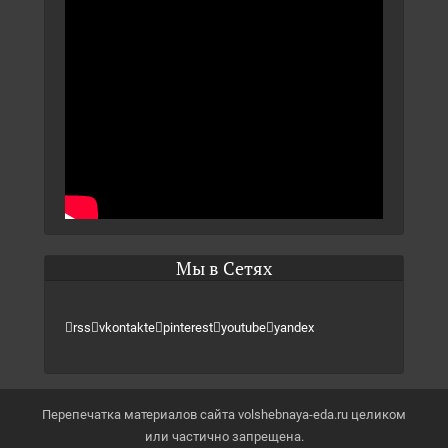
Мы в Сетях
rss
vkontakte
pinterest
youtube
yandex
Перепечатка материалов сайта volshebnaya-eda.ru целиком
или частично запрещена.